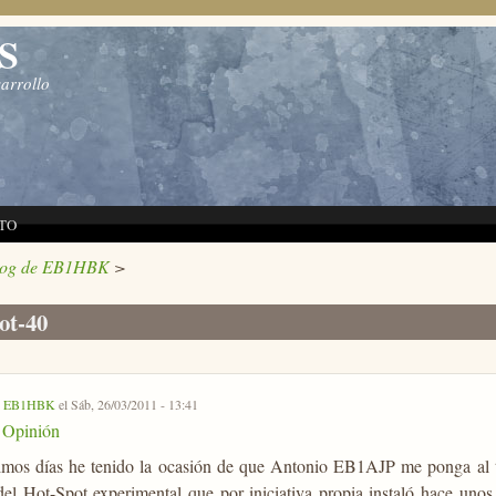
S
sarrollo
TO
log de EB1HBK
>
ot-40
r
EB1HBK
el Sáb, 26/03/2011 - 13:41
Opinión
timos días he tenido la ocasión de que Antonio EB1AJP me ponga al t
del Hot-Spot experimental que por iniciativa propia instaló hace unos