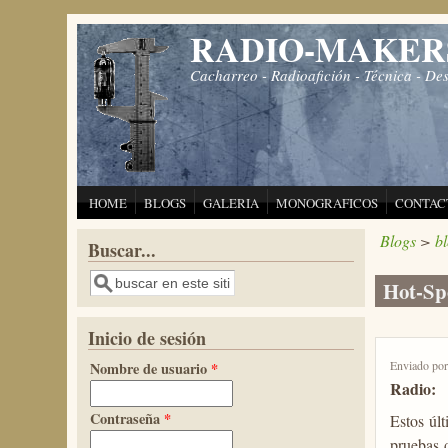
Pasar al contenido principal
RADIO-MAKER
Cacharreo - Radioafición - Técnica - De
HOME
BLOGS
GALERIA
MONOGRAFICOS
CONTAC
Blogs
>
b
Buscar...
Buscar
Hot-Sp
Inicio de sesión
Enviado po
Nombre de usuario
*
Radio:
Contraseña
*
Estos úl
pruebas 