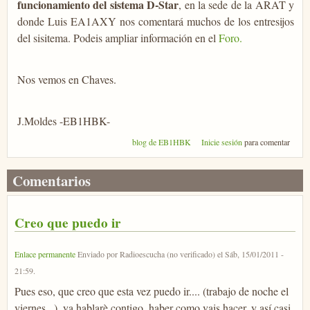
funcionamiento del sistema D-Star
, en la sede de la ARAT y
donde Luis EA1AXY nos comentará muchos de los entresijos
del sisitema. Podeis ampliar información en el
Foro.
Nos vemos en Chaves.
J.Moldes -EB1HBK-
blog de EB1HBK
Inicie sesión
para comentar
Comentarios
Creo que puedo ir
Enlace permanente
Enviado por
Radioescucha (no verificado)
el
Sáb, 15/01/2011 -
21:59
.
Pues eso, que creo que esta vez puedo ir.... (trabajo de noche el
viernes...), ya hablarè contigo, haber como vais hacer, y así casi