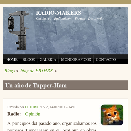
Pasar al contenido principal
RADIO-MAKERS
Cacharreo - Radioafición - Técnica - Desarrollo
HOME
BLOGS
GALERIA
MONOGRAFICOS
CONTACTO
Blogs
>
blog de EB1HBK
>
Un año de Tupper-Ham
Enviado por
EB1HBK
el Vie, 14/01/2011 - 14:10
Radio:
Opinión
A principios del pasado año, organizábamos los
primeros Tupper-Ham en el local aún en obras