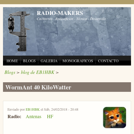
Pasar al contenido principal
RADIO-MAKERS
Cacharreo - Radioafición - Técnica - Desarrollo
HOME
BLOGS
GALERIA
MONOGRAFICOS
CONTACTO
Blogs
>
blog de EB1HBK
>
WormAnt 40 KiloWatter
Enviado por
EB1HBK
el Sáb, 24/02/2018 - 20:48
Radio:
Antenas
HF