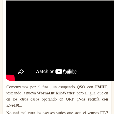
F8IHE
Comenzamos por el final, un estupendo QSO con
,
WormAnt KiloWatter
testeando la nueva
, pero al igual que en
¡Nos recibía con
en los otros casos operando en QRP.
5/9+10!
...
No está mal para los escasos vatios que saca el vetusto FT-7