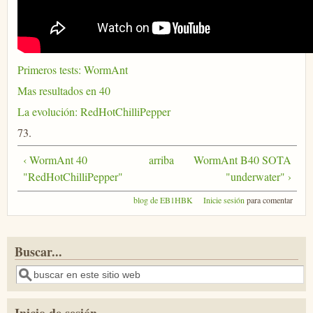
Primeros tests: WormAnt
Mas resultados en 40
La evolución: RedHotChilliPepper
73.
‹ WormAnt 40
arriba
WormAnt B40 SOTA
"RedHotChilliPepper"
"underwater" ›
blog de EB1HBK
Inicie sesión
para comentar
Buscar...
Buscar
Inicio de sesión