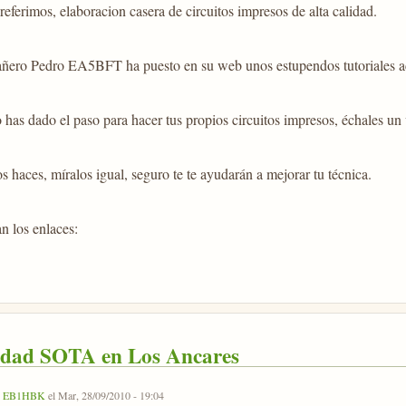
preferimos, elaboracion casera de circuitos impresos de alta calidad.
ñero Pedro EA5BFT ha puesto en su web unos estupendos tutoriales ace
 has dado el paso para hacer tus propios circuitos impresos, échales un 
os haces, míralos igual, seguro te te ayudarán a mejorar tu técnica.
n los enlaces:
idad SOTA en Los Ancares
r
EB1HBK
el Mar, 28/09/2010 - 19:04