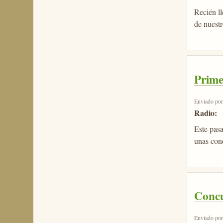
Recién l
de nuestr
Prime
Enviado po
Radio:
Este pas
unas con
Conc
Enviado po