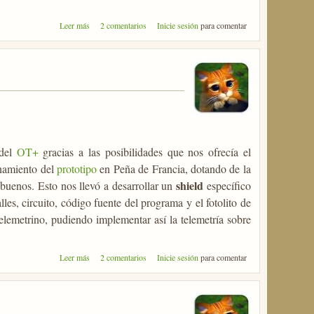
sobre Un año de Tupper-Ham
Leer más
2 comentarios
Inicie sesión
para comentar
 del
OT+
gracias a las posibilidades que nos ofrecía el
onamiento del
prototipo
en Peña de Francia, dotando de la
shield
 buenos. Esto nos llevó a desarrollar un
específico
les, circuito, código fuente del programa y el fotolito de
elemetrino, pudiendo implementar así la telemetría sobre
sobre Telemetrino 1.0
Leer más
2 comentarios
Inicie sesión
para comentar