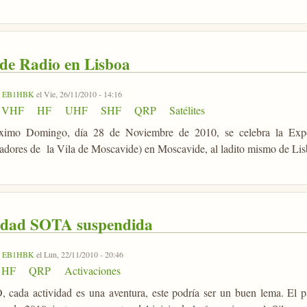
 de Radio en Lisboa
r
EB1HBK
el Vie, 26/11/2010 - 14:16
VHF
HF
UHF
SHF
QRP
Satélites
óximo Domingo, día 28 de Noviembre de 2010, se celebra la Ex
dores de la Vila de Moscavide) en Moscavide, al ladito mismo de Lis
idad SOTA suspendida
r
EB1HBK
el Lun, 22/11/2010 - 20:46
HF
QRP
Activaciones
cada actividad es una aventura, este podría ser un buen lema. El 