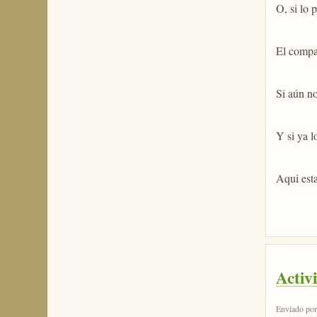
O, si lo 
El compa
Si aún no
Y si ya l
Aqui esta
Activ
Enviado po