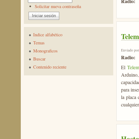
Radio:
Solicitar nueva contraseña
Telem
Indice alfabético
Temas
Enviado po
Monograficos
Radio:
Buscar
El
Telem
Contenido reciente
Arduino,
capacida
para inse
la placa 
cualquie
Hasta 