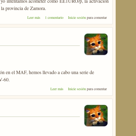
r y yo intentamos acometer como EE1URO/p, la activacion
n la provincia de Zamora.
sobre Actividad SOTA suspendida
Leer más
1 comentario
Inicie sesión
para comentar
ción en el MAF, hemos llevado a cabo una serie de
V-60.
sobre El toque cacharreo
Leer más
Inicie sesión
para comentar