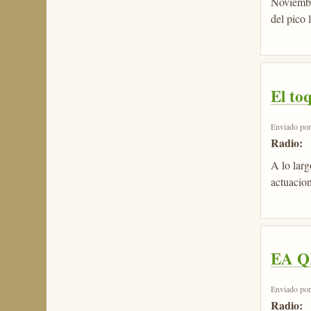
Noviembr
del pico 
El to
Enviado po
Radio:
A lo larg
actuacion
EA Q
Enviado po
Radio: