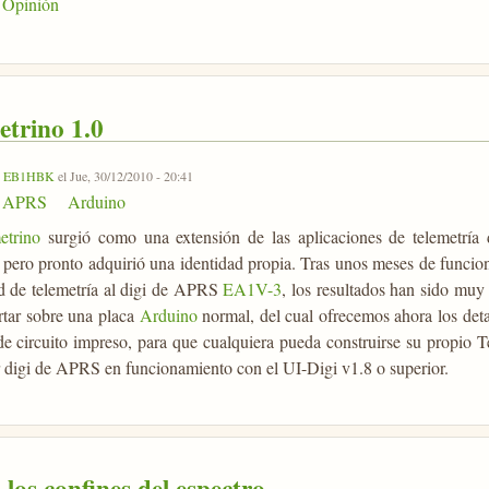
Opinión
etrino 1.0
r
EB1HBK
el Jue, 30/12/2010 - 20:41
APRS
Arduino
etrino
surgió como una extensión de las aplicaciones de telemetría
 pero pronto adquirió una identidad propia. Tras unos meses de funci
d de telemetría al digi de APRS
EA1V-3
, los resultados han sido muy
rtar sobre una placa
Arduino
normal, del cual ofrecemos ahora los detal
de circuito impreso, para que cualquiera pueda construirse su propio T
r digi de APRS en funcionamiento con el UI-Digi v1.8 o superior.
los confines del espectro