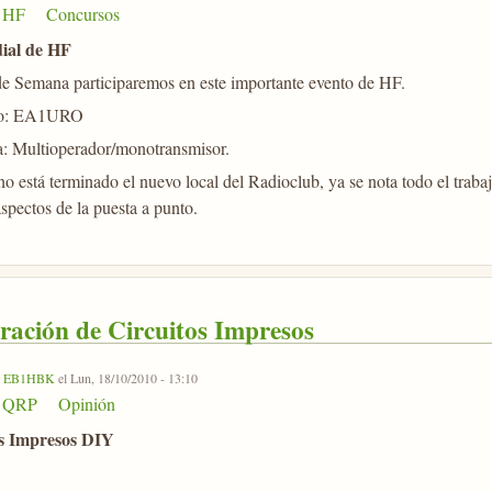
HF
Concursos
ial de HF
de Semana participaremos en este importante evento de HF.
ivo: EA1URO
a: Multioperador/monotransmisor.
 está terminado el nuevo local del Radioclub, ya se nota todo el trab
aspectos de la puesta a punto.
ración de Circuitos Impresos
r
EB1HBK
el Lun, 18/10/2010 - 13:10
QRP
Opinión
os Impresos DIY