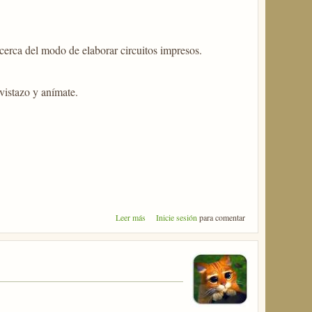
rca del modo de elaborar circuitos impresos.
vistazo y anímate.
sobre Elaboración de Circuitos
Leer más
Inicie sesión
para comentar
Impresos