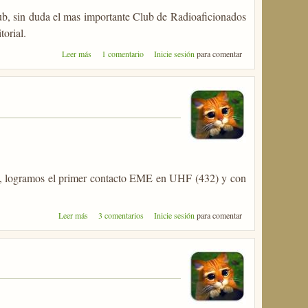
b, sin duda el mas importante Club de Radioaficionados
orial.
sobre EA QRP Club
Leer más
1 comentario
Inicie sesión
para comentar
, logramos el primer contacto EME en UHF (432) y con
sobre Primer contacto EME
Leer más
3 comentarios
Inicie sesión
para comentar