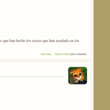
ajo que han hecho los socios que han ayudado en los
sobre Concurso HF CQ WW DX
Leer más
Inicie sesión
para comentar
SSB 2010