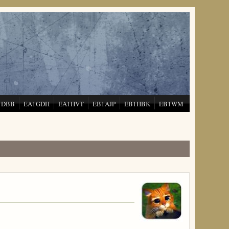
1DBB
EA1GDH
EA1HVT
EB1AJP
EB1HBK
EB1WM