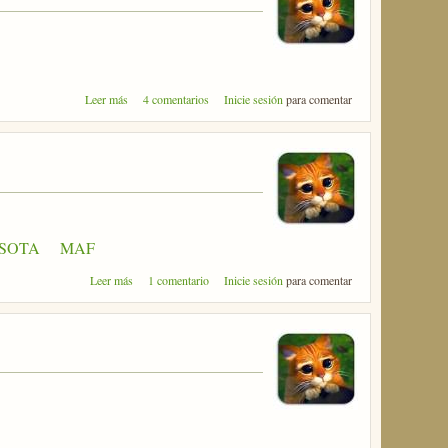
sobre Hasta los confines del espectro
Leer más
4 comentarios
Inicie sesión
para comentar
SOTA
MAF
sobre MAF 2010... ¡Esto no puede seguir así!
Leer más
1 comentario
Inicie sesión
para comentar