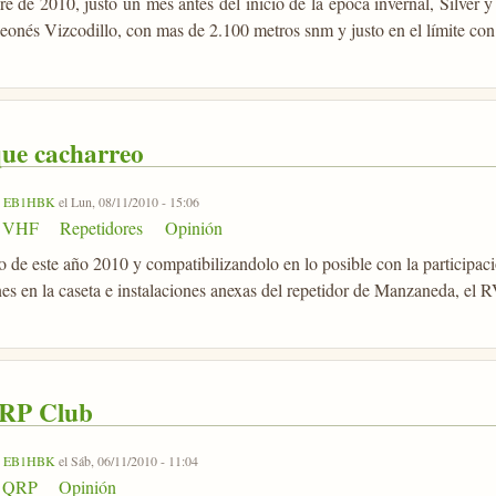
e de 2010, justo un mes antes del inicio de la época invernal, Silve
leonés Vizcodillo, con mas de 2.100 metros snm y justo en el límite co
que cacharreo
r
EB1HBK
el Lun, 08/11/2010 - 15:06
VHF
Repetidores
Opinión
o de este año 2010 y compatibilizandolo en lo posible con la participa
es en la caseta e instalaciones anexas del repetidor de Manzaneda, el R
RP Club
r
EB1HBK
el Sáb, 06/11/2010 - 11:04
QRP
Opinión