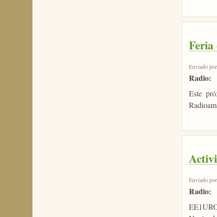
Feria
Enviado po
Radio:
Este pr
Radioama
Activ
Enviado po
Radio:
EE1URO, 