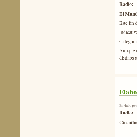
Radio:
El Mund
Este fin 
Indicat
Categorí
Aunque no
distinos 
Elabo
Enviado po
Radio:
Circuit