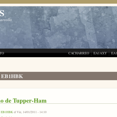
S
sarrollo
TO
CACHARREO
EA1AXY
EA
de EB1HBK
ño de Tupper-Ham
r
EB1HBK
el Vie, 14/01/2011 - 14:10