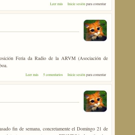
sobre RV-60 Manzaneda: Al mal
Leer más
Inicie sesión
para comentar
tiempo buena cara.
posición Feria da Radio de la ARVM (Asociación de
boa.
sobre Feria de Radio en Lisboa
Leer más
5 comentarios
Inicie sesión
para comentar
pasado fin de semana, concretamente el Domingo 21 de