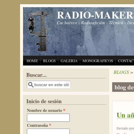
Pasar al contenido principal
RADIO-MAKER
Cacharreo - Radioafición - Técnica - De
HOME
BLOGS
GALERIA
MONOGRAFICOS
CONTAC
BLOGS
>
Buscar...
Buscar
blog 
Inicio de sesión
Nombre de usuario
*
Un a
Contraseña
*
Enviado po