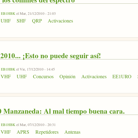
r
EB1HBK
el Mar, 21/12/2010 - 21:03
UHF
SHF
QRP
Activaciones
010... ¡Esto no puede seguir así!
r
EB1HBK
el Vie, 17/12/2010 - 14:45
VHF
UHF
Concursos
Opinión
Activaciones
EE1URO
 Manzaneda: Al mal tiempo buena cara.
r
EB1HBK
el Mar, 07/12/2010 - 20:31
VHF
APRS
Repetidores
Antenas