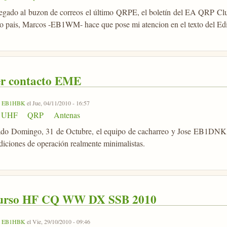
legado al buzon de correos el último QRPE, el boletín del EA QRP Clu
o pais, Marcos -EB1WM- hace que pose mi atencion en el texto del Edit
r contacto EME
r
EB1HBK
el Jue, 04/11/2010 - 16:57
UHF
QRP
Antenas
ado Domingo, 31 de Octubre, el equipo de cacharreo y Jose EB1DNK
diciones de operación realmente minimalistas.
urso HF CQ WW DX SSB 2010
r
EB1HBK
el Vie, 29/10/2010 - 09:46