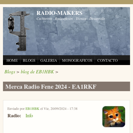
Pasar al contenido principal
RADIO-MAKERS
Cacharreo - Radioafición - Técnica - Desarrollo
HOME
BLOGS
GALERIA
MONOGRAFICOS
CONTACTO
Blogs
>
blog de EB1HBK
>
Merca Radio Fene 2024 - EA1RKF
Enviado por
EB1HBK
el Vie, 20/09/2024 - 17:38
Radio:
Info