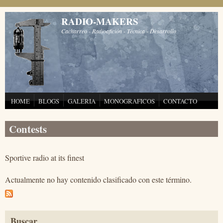
Pasar al contenido principal
RADIO-MAKERS
Cacharreo - Radioafición - Técnica - Desarrollo
HOME
BLOGS
GALERIA
MONOGRAFICOS
CONTACTO
Contests
Sportive radio at its finest
Actualmente no hay contenido clasificado con este término.
Buscar...