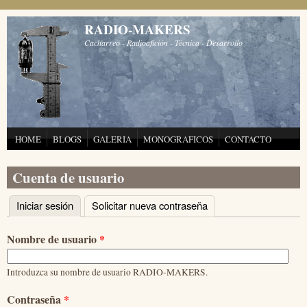
Pasar al contenido principal
RADIO-MAKERS
Cacharreo - Radioafición - Técnica - Desarrollo
HOME
BLOGS
GALERIA
MONOGRAFICOS
CONTACTO
Cuenta de usuario
Iniciar sesión
(solapa activa)
Solicitar nueva contraseña
Solapas principales
Nombre de usuario
*
Introduzca su nombre de usuario RADIO-MAKERS.
Contraseña
*